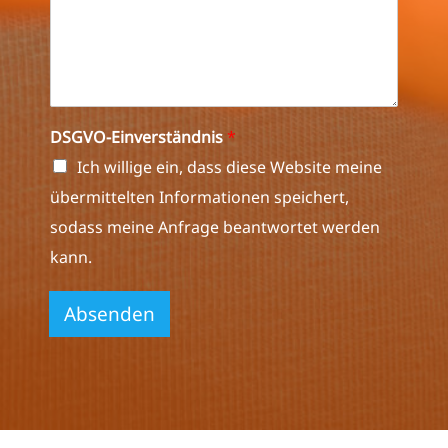
e
o
d
i
m
r
n
r
o
e
A
*
e
n
r
n
s
s
*
r
s
m
e
e
a
d
*
DSGVO-Einverständnis
*
t
e
e
Ich willige ein, dass diese Website meine
r
übermittelten Informationen speichert,
i
a
sodass meine Anfrage beantwortet werden
l
kann.
z
u
Absenden