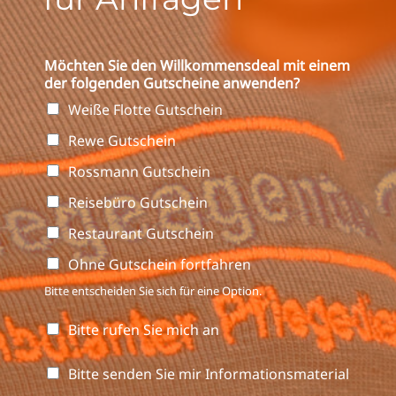
Möchten Sie den Willkommensdeal mit einem
der folgenden Gutscheine anwenden?
Weiße Flotte Gutschein
Rewe Gutschein
Rossmann Gutschein
Reisebüro Gutschein
Restaurant Gutschein
Ohne Gutschein fortfahren
Bitte entscheiden Sie sich für eine Option.
B
Bitte rufen Sie mich an
i
t
B
Bitte senden Sie mir Informationsmaterial
t
i
e