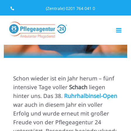
Zum
(Zentrale) 0201 764 041 0
Inhalt
springen
Schon wieder ist ein Jahr herum – fünf
intensive Tage voller
Schach
liegen
hinter uns. Das 38.
Ruhrhalbinsel-Open
war auch in diesem Jahr ein voller
Erfolg und wurde erneut mit großer
Freude von der Pflegeagentur 24
unterstützt. Besonders beeindruckend: